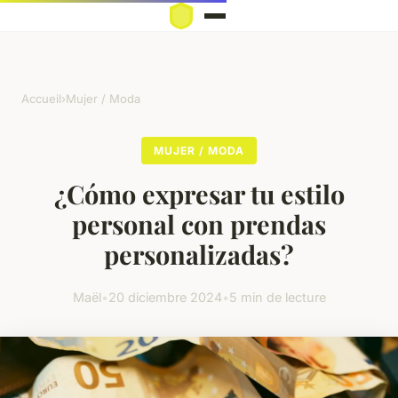
Accueil
›
Mujer / Moda
MUJER / MODA
¿Cómo expresar tu estilo
personal con prendas
personalizadas?
Maël
•
20 diciembre 2024
•
5 min de lecture