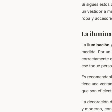
Si sigues estos
un vestidor a me
ropa y accesori
La iluminac
La
iluminación
y
medida. Por un 
correctamente el
ese toque perso
Es recomendable
tiene una venta
que son eficient
La decoración d
y moderno, con l