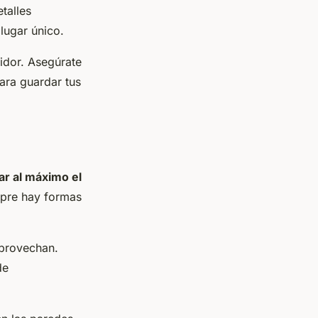
talles
lugar único.
tidor. Asegúrate
ara guardar tus
r al máximo el
mpre hay formas
aprovechan.
de