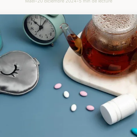
Maël
•
20 diciembre 2024
•
5 min de lecture