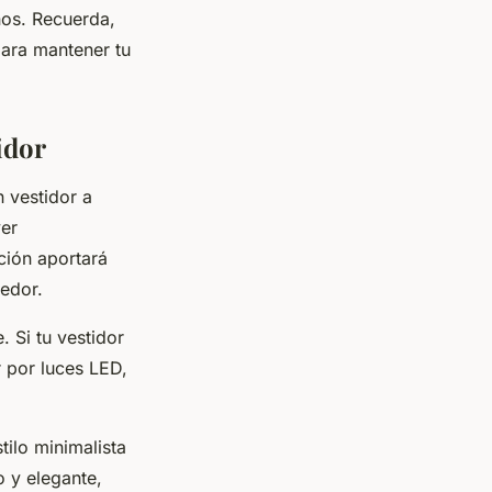
ños. Recuerda,
para mantener tu
idor
 vestidor a
ver
ción aportará
edor.
 Si tu vestidor
 por luces LED,
ilo minimalista
o y elegante,