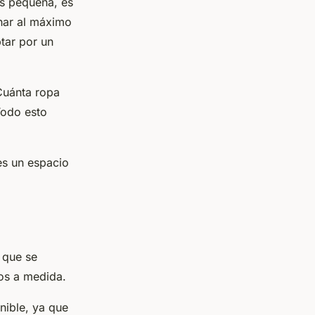
es pequeña, es
char al máximo
tar por un
Cuánta ropa
Todo esto
 es un espacio
 que se
ios a medida.
nible, ya que