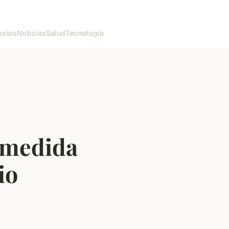
cios
Noticias
Salud
Tecnología
 medida
io