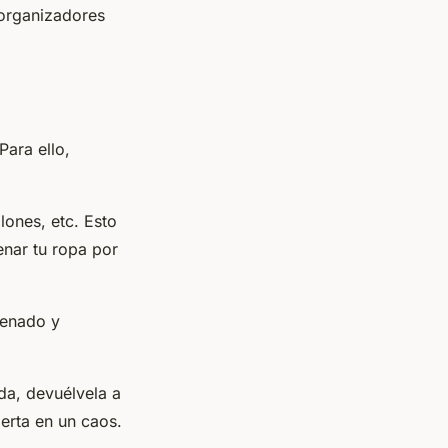
 organizadores
Para ello,
ones, etc. Esto
nar tu ropa por
denado y
da, devuélvela a
ierta en un caos.