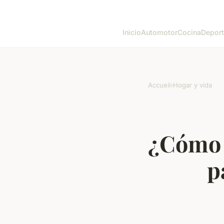
Inicio
Automotor
Cocina
Depor
Accueil
›
Hogar y vida
¿Cómo 
p