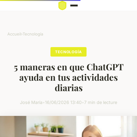
Accueil
›
Tecnología
TECNOLOGÍA
5 maneras en que ChatGPT
ayuda en tus actividades
diarias
José María
•
16/06/2026 13:40
•
7 min de lecture