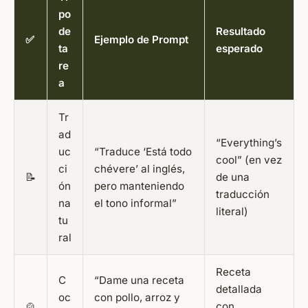
po
de
Resultado
✅
Ejemplo de Prompt
ta
esperado
re
a
Tr
ad
“Everything’s
uc
“Traduce ‘Está todo
cool” (en vez
ci
chévere’ al inglés,
📝
de una
ón
pero manteniendo
traducción
na
el tono informal”
literal)
tu
ral
Receta
C
“Dame una receta
detallada
oc
con pollo, arroz y
🍲
con