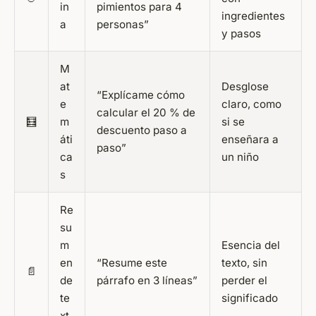
in
pimientos para 4
ingredientes
a
personas”
y pasos
M
at
Desglose
“Explícame cómo
e
claro, como
calcular el 20 % de
🧮
m
si se
descuento paso a
áti
enseñara a
paso”
ca
un niño
s
Re
su
m
Esencia del
en
“Resume este
texto, sin
📄
de
párrafo en 3 líneas”
perder el
te
significado
xt