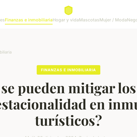
tes
Finanzas e inmobiliaria
Hogar y vida
Mascotas
Mujer / Moda
Nego
iliaria
FINANZAS E INMOBILIARIA
e pueden mitigar los
 estacionalidad en inm
turísticos?