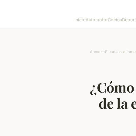
Inicio
Automotor
Cocina
Depor
Accueil
›
Finanzas e inmob
¿Cómo s
de la