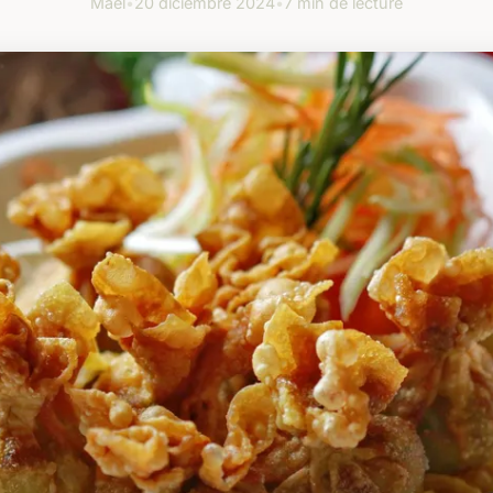
Maël
•
20 diciembre 2024
•
7 min de lecture