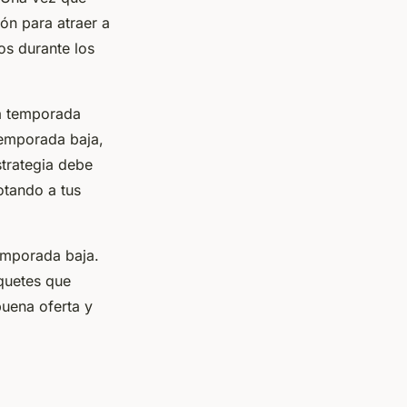
ón para atraer a
os durante los
la temporada
temporada baja,
strategia debe
otando a tus
emporada baja.
quetes que
buena oferta y