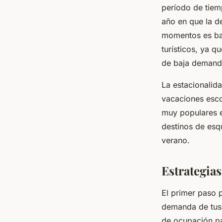
período de tiem
año en que la de
momentos es baj
turísticos, ya 
de baja demand
La estacionalida
vacaciones esco
muy populares e
destinos de esq
verano.
Estrategias
El primer paso p
demanda de tus i
de ocupación pa