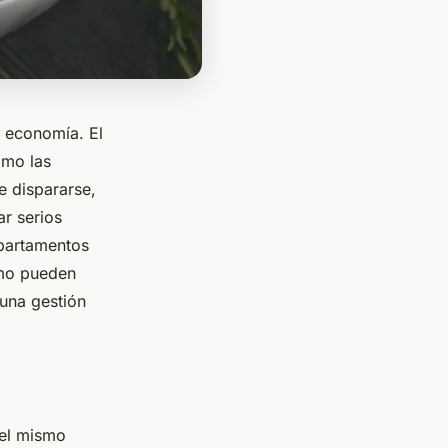
a economía. El
omo las
e dispararse,
r serios
apartamentos
ómo pueden
 una gestión
 el mismo