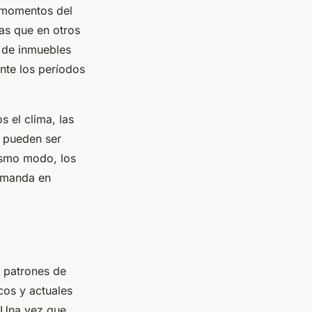
y momentos del
ras que en otros
s de inmuebles
nte los períodos
 el clima, las
a pueden ser
ismo modo, los
demanda en
s patrones de
cos y actuales
. Una vez que