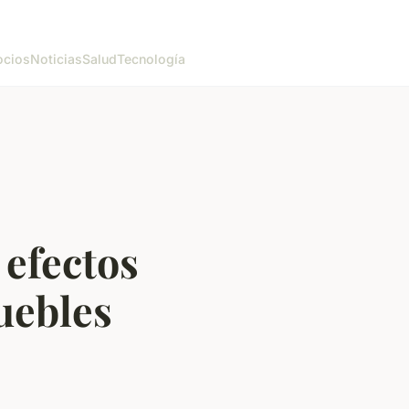
cios
Noticias
Salud
Tecnología
 efectos
uebles