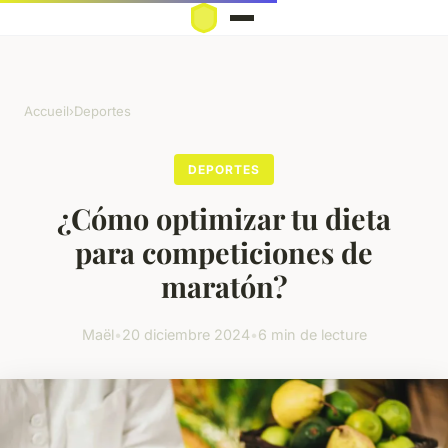
Accueil
›
Deportes
DEPORTES
¿Cómo optimizar tu dieta
para competiciones de
maratón?
Maël
•
20 diciembre 2024
•
6 min de lecture